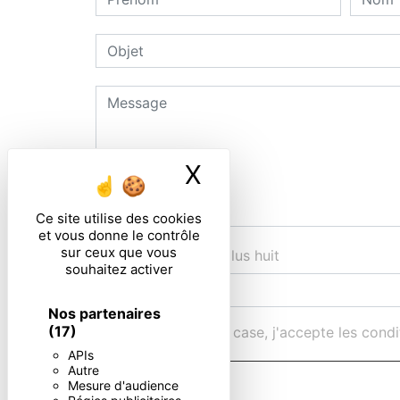
X
Masquer le ban
Ce site utilise des cookies
et vous donne le contrôle
sur ceux que vous
Combien font huit plus huit
souhaitez activer
Nos partenaires
(17)
En cochant cette case, j'accepte les condi
APIs
Autre
Mesure d'audience