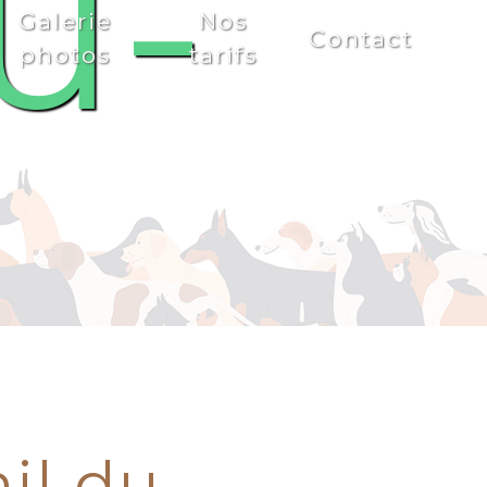
u-
Galerie
Nos
Contact
photos
tarifs
il du