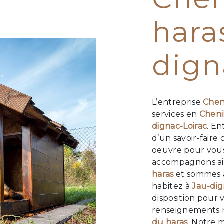
ac
hara
dign
L’entreprise
Chen
services en
Cheni
dignac-Loirac
. En
d’un savoir-faire
oeuvre pour vous 
accompagnons ain
haras
et sommes à
habitez à
Jau-dig
disposition pour 
renseignements n
du haras
. Notre 