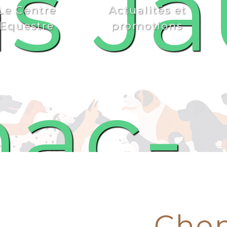
s Ja
Le Centre
Actualités et
Equestre
promotions
nac-
Chen