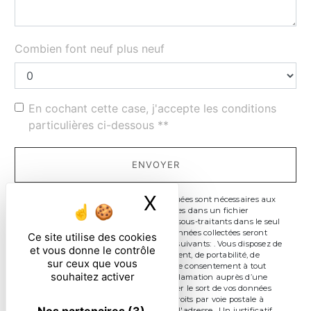
Combien font neuf plus neuf
En cochant cette case, j'accepte les conditions
particulières ci-dessous **
ENVOYER
X
Masquer le ban
** Les données personnelles communiquées sont nécessaires aux
fins de vous contacter et sont enregistrées dans un fichier
informatisé. Elles sont destinées à et ses sous-traitants dans le seul
but de répondre à votre message. Les données collectées seront
Ce site utilise des cookies
communiquées aux seuls destinataires suivants: . Vous disposez de
et vous donne le contrôle
droits d’accès, de rectification, d’effacement, de portabilité, de
sur ceux que vous
limitation, d’opposition, de retrait de votre consentement à tout
souhaitez activer
moment et du droit d’introduire une réclamation auprès d’une
autorité de contrôle, ainsi que d’organiser le sort de vos données
post-mortem. Vous pouvez exercer ces droits par voie postale à
l'adresse ou par courrier électronique à l'adresse . Un justificatif